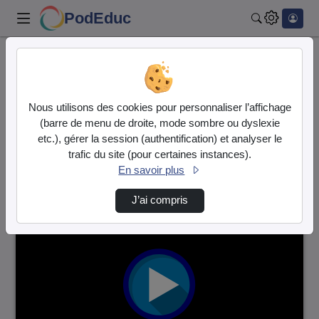
PodEduc
Rechercher
Accueil
Vidéos
3966 vidéos trouvées
Nous utilisons des cookies pour personnaliser l’affichage
(barre de menu de droite, mode sombre ou dyslexie
Audio
Vidéo
etc.), gérer la session (authentification) et analyser le
trafic du site (pour certaines instances).
Direction de tri
↘
Tri
En savoir plus
J’ai compris
00:00:40