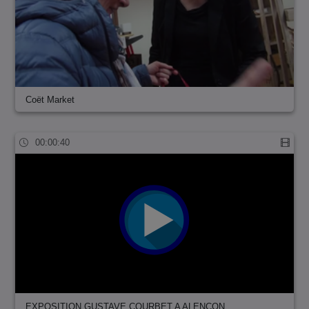
Coët Market
00:00:40
EXPOSITION GUSTAVE COURBET A ALENÇON