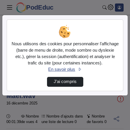
PodEduc
Rechercher
Accueil
Vidéos
Mael.wav
Nous utilisons des cookies pour personnaliser l’affichage
(barre de menu de droite, mode sombre ou dyslexie
etc.), gérer la session (authentification) et analyser le
trafic du site (pour certaines instances).
En savoir plus
Temps
00:00:000
/
Durée
01:39:455
J’ai compris
Chargé
:
Lecture
Sourdine
Image
Plein
100.00%
dans
écran
l'image
actuel
Mael.wav
16 décembre 2025
Durée :
Nombre
Nombre d’ajouts dans
Nombre
00:01:39
de vues 4
une liste de lecture
0
de favoris
0