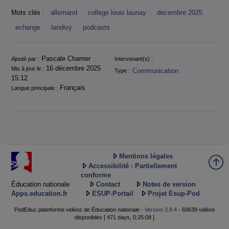
Mots clés :
allemand
college louis launay
decembre 2025
echange
landivy
podcasts
Informations
Pascale Charrier
Ajouté par :
Intervenant(s) :
16 décembre 2025
Mis à jour le :
Communication
Type :
15:12
Français
Langue principale :
Mentions légales
Accessibilité : Partiellement
conforme
Éducation nationale
Contact
Notes de version
Apps.education.fr
ESUP-Portail
Projet Esup-Pod
PodEduc plateforme vidéos de Éducation nationale -
Version 3.8.4
- 69639 vidéos
disponibles [ 471 days, 0:25:08 ]