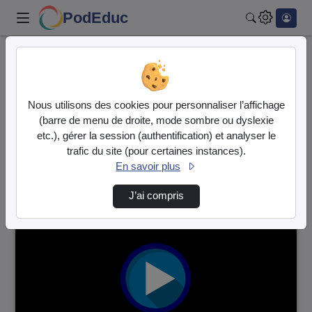
PodEduc
Rechercher
Accueil
Vidéos
3254 vidéos trouvées
Nous utilisons des cookies pour personnaliser l’affichage
(barre de menu de droite, mode sombre ou dyslexie
Audio
Vidéo
etc.), gérer la session (authentification) et analyser le
trafic du site (pour certaines instances).
Direction de tri
↘
Tri
En savoir plus
J’ai compris
00:00:14