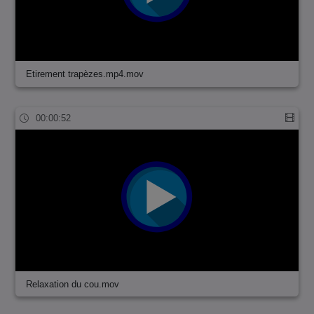
Etirement trapèzes.mp4.mov
00:00:52
Relaxation du cou.mov