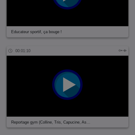
Educateur sportif, ça bouge !
00:01:10
Reportage gym (Colline, Tris, Capucine, As…