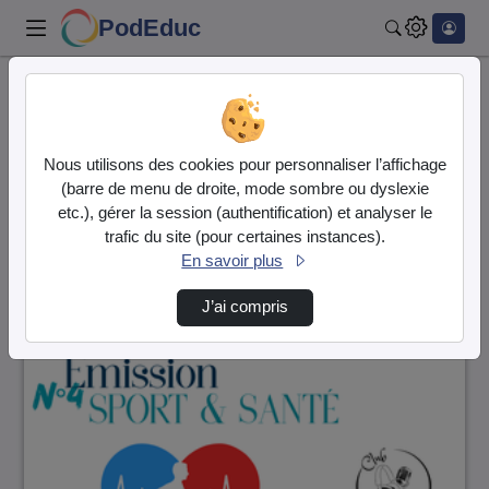
PodEduc
Rechercher
Accueil
Vidéos
84 vidéos trouvées
Nous utilisons des cookies pour personnaliser l’affichage
(barre de menu de droite, mode sombre ou dyslexie
Audio
Vidéo
etc.), gérer la session (authentification) et analyser le
trafic du site (pour certaines instances).
Direction de tri
↘
Tri
En savoir plus
J’ai compris
00:13:30