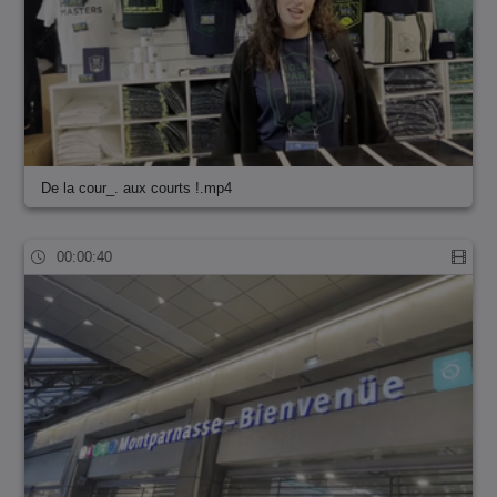
De la cour_. aux courts !.mp4
00:00:40