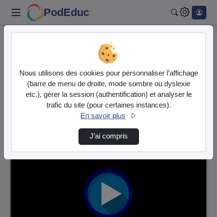
PodEduc
Rechercher
Accueil
Vidéos
84 vidéos trouvées
Nous utilisons des cookies pour personnaliser l’affichage
(barre de menu de droite, mode sombre ou dyslexie
Audio
Vidéo
etc.), gérer la session (authentification) et analyser le
trafic du site (pour certaines instances).
Direction de tri
↘
Tri
En savoir plus
J’ai compris
00:00:30