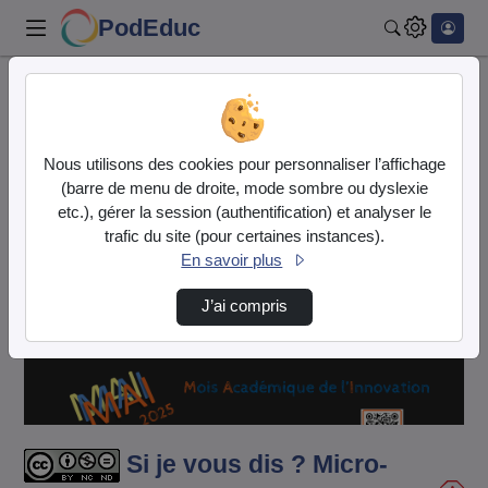
PodEduc
Rechercher
Accueil
Vidéos
Si je vous dis ? Micro-trottoir CARDIE MAI 2…
Nous utilisons des cookies pour personnaliser l’affichage
(barre de menu de droite, mode sombre ou dyslexie
etc.), gérer la session (authentification) et analyser le
trafic du site (pour certaines instances).
En savoir plus
J’ai compris
Lire
la
vidéo
Si je vous dis ? Micro-