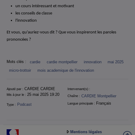
un cours intéressant et motivant
les conseils de classe
l'innovation
Et vous, qu'auriez-vous dit ? Que vous inspireront les paroles
prononcées ?
Mots clés :
cardie
cardie montpellier
innovation
mai 2025
micro-trottoir
mois academique de l'innovation
Informations
CARDIE CARDIE
Ajouté par :
Intervenant(s) :
25 mai 2025 19:20
Mis à jour le :
CARDIE Montpellier
Chaîne :
Français
Langue principale :
Podcast
Type :
Mentions légales