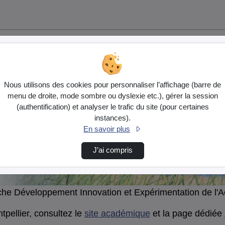
er
Vidéo
Audio
Nous utilisons des cookies pour personnaliser l’affichage (barre de
menu de droite, mode sombre ou dyslexie etc.), gérer la session
(authentification) et analyser le trafic du site (pour certaines
instances).
En savoir plus
J’ai compris
he Développement Innovation et Expérimentation de l'A
pellier, consultez le
site académique
et la page dédiée