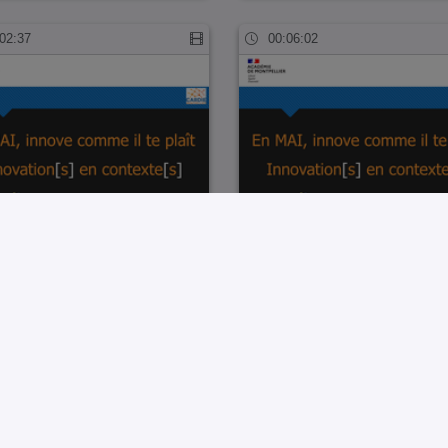
02:37
00:06:02
ions créativité CARDIE MAI
Classe à coopération renforcée 
.mp4
Paul Ri…
01:10
01:21:57