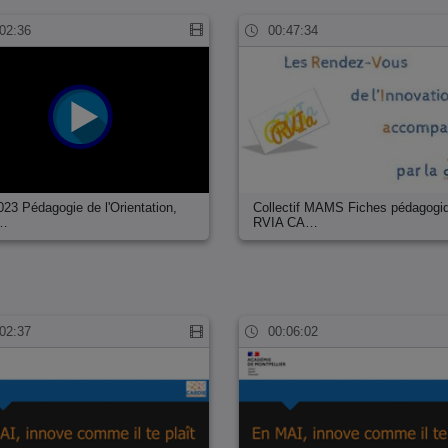
02:36
00:47:34
023 Pédagogie de l'Orientation,
Collectif MAMS Fiches pédagogi
è…
RVIA CA…
02:37
00:06:02