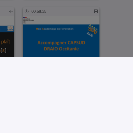
00:58:35
CLG
Accompagner CAPSUP DRAIO
Occitanie Webinai…
01:01:04