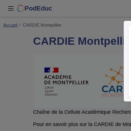
PodEduc
Accueil
CARDIE Montpellier
CARDIE Montpelli
Chaîne de la Cellule Académique Recherc
Pour en savoir plus sur la CARDIE de Mont