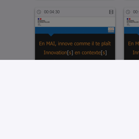
00:04:30
00:
Dispositif FLS Vidéo OCEANO 2025
Citat
CLG GANGE…
2025
01:05:41
00: