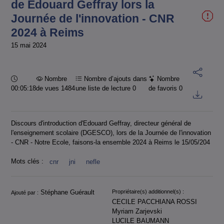
de Edouard Geffray lors la
Journée de l'innovation - CNR
2024 à Reims
15 mai 2024
Durée :
Nombre
Nombre d’ajouts dans
Nombre
00:05:18
de vues 1484
une liste de lecture
0
de favoris
0
Discours d'introduction d'Edouard Geffray, directeur général de
l'enseignement scolaire (DGESCO), lors de la Journée de l'innovation
- CNR - Notre Ecole, faisons-la ensemble 2024 à Reims le 15/05/204
Mots clés :
cnr
jni
nefle
Informations
Stéphane Guérault
Propriétaire(s) additionnel(s) :
Ajouté par :
CECILE PACCHIANA ROSSI
Myriam Zarjevski
LUCILE BAUMANN