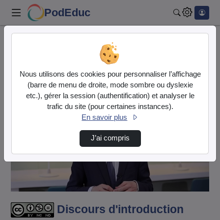
PodEduc
Rechercher
Accueil
Vidéos
Discours d'introduction de Edouard Geffray l…
Nous utilisons des cookies pour personnaliser l’affichage
(barre de menu de droite, mode sombre ou dyslexie
etc.), gérer la session (authentification) et analyser le
trafic du site (pour certaines instances).
En savoir plus
J’ai compris
Lire
la
vidéo
Discours d'introduction