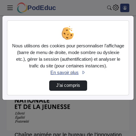
PodEduc
Rechercher
Accueil
DGESCO - Innovation pédagogique
DGESCO - Innovation
Nous utilisons des cookies pour personnaliser l’affichage
(barre de menu de droite, mode sombre ou dyslexie
pédagogique
Vidéo
Audio
etc.), gérer la session (authentification) et analyser le
trafic du site (pour certaines instances).
En savoir plus
J’ai compris
Chaîne animée par le
bureau de l’innovation