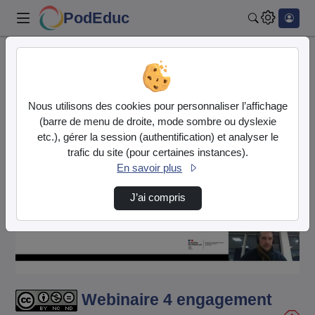
PodEduc
Rechercher
Accueil
Vidéos
Webinaire 4 engagement actif_sciences.m4v
Nous utilisons des cookies pour personnaliser l’affichage
(barre de menu de droite, mode sombre ou dyslexie
etc.), gérer la session (authentification) et analyser le
trafic du site (pour certaines instances).
En savoir plus
J’ai compris
Lire
la
vidéo
Webinaire 4 engagement