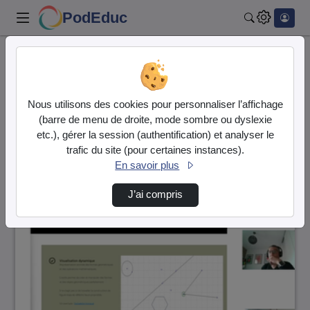
PodEduc
Rechercher
Accueil
Vidéos
27 vidéos trouvées
Nous utilisons des cookies pour personnaliser l’affichage
(barre de menu de droite, mode sombre ou dyslexie
Audio
Vidéo
etc.), gérer la session (authentification) et analyser le
trafic du site (pour certaines instances).
Direction de tri
↘
Tri
En savoir plus
J’ai compris
01:05:40