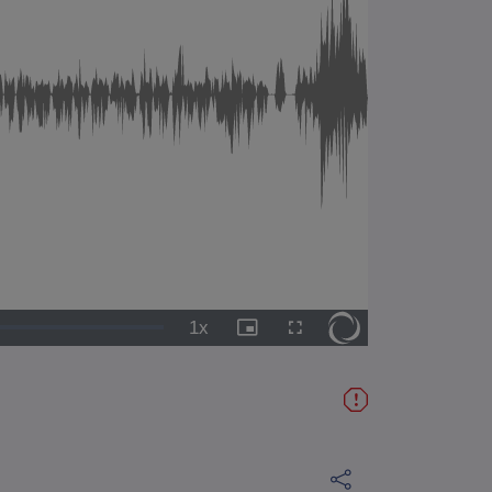
1x
Vitesse
Image
Plein
de
dans
écran
lecture
l'image