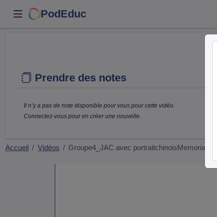
PodEduc
Prendre des notes
Il n’y a pas de note disponible pour vous pour cette vidéo.
Connectez-vous pour en créer une nouvelle.
Accueil
Vidéos
Groupe4_JAC avec portraitchinoisMemorial.m