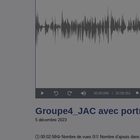
Temps
00:00:000
/
Durée
02:58:351
Lecture
Sourdine
Seek
Seek
back
forward
10
10
actuel
seconds
seconds
Groupe4_JAC avec port
5 décembre 2023
Durée :
00:02:58
Nombre de vues 0
Nombre d’ajouts dans 