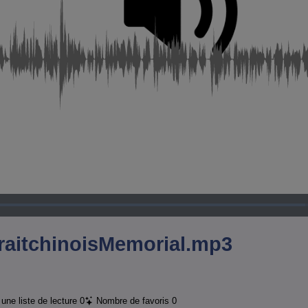
Chargé
:
74.78%
raitchinoisMemorial.mp3
une liste de lecture
0
Nombre de favoris
0