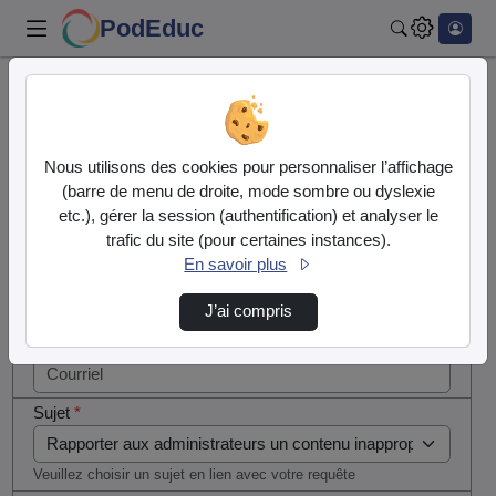
PodEduc
Rechercher
Cocher
Accueil
Contactez nous
cette case
si vous
Contactez nous
Nous utilisons des cookies pour personnaliser l’affichage
êtes un
(barre de menu de droite, mode sombre ou dyslexie
humain en
etc.), gérer la session (authentification) et analyser le
Votre message
métal
trafic du site (pour certaines instances).
(obligatoire)
En savoir plus
Nom
*
J’ai compris
Courriel
*
Sujet
*
Veuillez choisir un sujet en lien avec votre requête