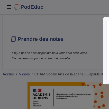
PodEduc
Prendre des notes
Il n’y a pas de note disponible pour vous pour cette vidéo.
Connectez-vous pour en créer une nouvelle.
Accueil
Vidéos
CHAM Vocale Arts de la scène - Capsule -Col