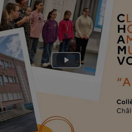
Lire
la
vidéo