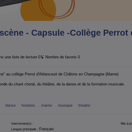
scène - Capsule -Collège Perrot
s une liste de lecture
0
Nombre de favoris
0
ne" au collège Perrot d'Ablancourt de Châlons en Champagne (Marne)
onde du chant choral, du théâtre, de la danse et de la formation musicale.
danse
horaires
marne
musique
theatre
Intervenant(s) :
Mis à jo
Français
Langue principale :