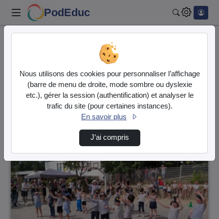
PodEduc
Rechercher
Accueil
Vidéos
176 vidéos trouvées
Nous utilisons des cookies pour personnaliser l’affichage
(barre de menu de droite, mode sombre ou dyslexie
Audio
Vidéo
etc.), gérer la session (authentification) et analyser le
trafic du site (pour certaines instances).
Direction de tri
↘
Tri
En savoir plus
J’ai compris
00:03:12