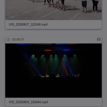
VID_20260627_115248.mp4
00:08:07
VID_20260603_191844.mp4