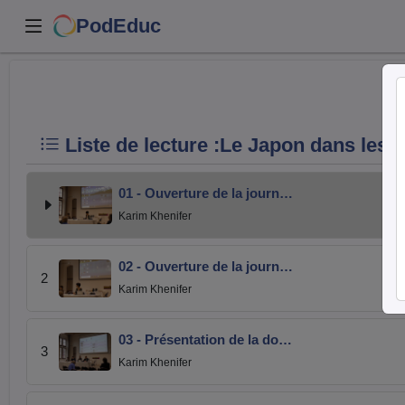
PodEduc
Liste de lecture :
Le Japon dans les 
01 - Ouverture de la journ…
Karim Khenifer
02 - Ouverture de la journ…
2
Karim Khenifer
03 - Présentation de la do…
3
Karim Khenifer