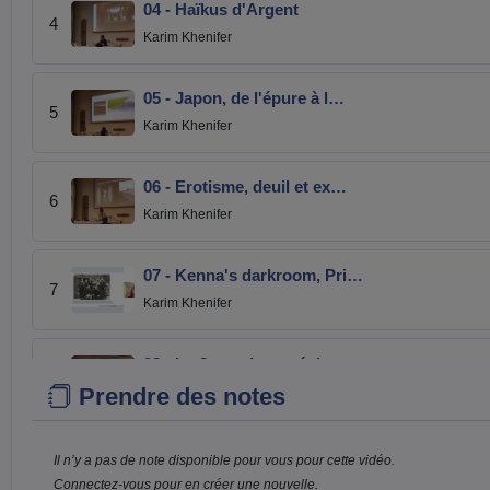
04 - Haïkus d'Argent
4
Karim Khenifer
05 - Japon, de l'épure à l…
5
Karim Khenifer
06 - Erotisme, deuil et ex…
6
Karim Khenifer
07 - Kenna's darkroom, Pri…
7
Karim Khenifer
08 - Le Japon incarné dans…
8
Prendre des notes
Karim Khenifer
09 - Jardin et paysage
Il n’y a pas de note disponible pour vous pour cette vidéo.
9
Karim Khenifer
Connectez-vous pour en créer une nouvelle.