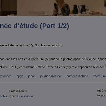
née d'étude (Part 1/2)
 une liste de lecture
1
Nombre de favoris
0
apon dans les arts et la littérature (Autour de la photographie de Michael Kenna
llion, CPGE) et madame Sabine Troncin-Denis (agent européen de Michael 
ferences
cpge
japon
journee d'etude
journees d'etude
litterature
Intervenant(s) :
Mis à jo
Langue 
noble
Conférence
Type :