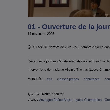
01 - Ouverture de la jour
14 novembre 2025
Durée :
00:05:45
Nombre de vues 27
Nombre d’ajouts dans
Ouverture la journée d'étude internationale intitulée "Le J
Interventions de madame Virginie Thomas (Lycée Champo
Mots clés :
arts
classes prepas
conference
con
Informations
Karim Khenifer
Ajouté par :
Auvergne-Rhône-Alpes - Lycée Champollion - Gre
Chaîne :