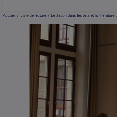
10 - Influences japonaises…
Accueil
Liste de lecture
Le Japon dans les arts et la littérature
10
Karim Khenifer
11 - Voir deux fois
11
Karim Khenifer