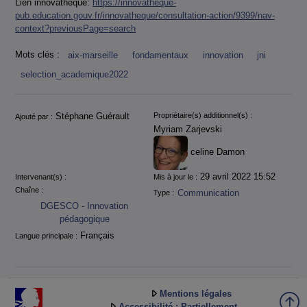
Lien innovathèque:
https://innovatheque-
pub.education.gouv.fr/innovatheque/consultation-action/9399/nav-
context?previousPage=search
Mots clés :
aix-marseille
fondamentaux
innovation
jni
selection_academique2022
Informations
Stéphane Guérault
Propriétaire(s) additionnel(s) :
Ajouté par :
Myriam Zarjevski
celine Damon
29 avril 2022 15:52
Intervenant(s) :
Mis à jour le :
Chaîne :
Communication
Type :
DGESCO - Innovation
pédagogique
Français
Langue principale :
Mentions légales
Accessibilité : Partiellement