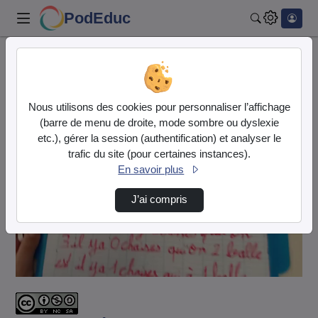
PodEduc
Rechercher
Accueil
Vidéos
JNI2022_Sélec_academique - Création et résol…
Nous utilisons des cookies pour personnaliser l’affichage
(barre de menu de droite, mode sombre ou dyslexie
etc.), gérer la session (authentification) et analyser le
trafic du site (pour certaines instances).
En savoir plus
J’ai compris
Lire
la
vidéo