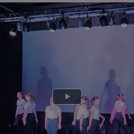
Lire
la
vidéo