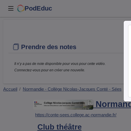
PodEduc
Prendre des notes
Il n’y a pas de note disponible pour vous pour cette vidéo.
Connectez-vous pour en créer une nouvelle.
Accueil
Normandie - Collège Nicolas-Jacques Conté - Sées
Cl
Normandi
https://conte-sees.college.ac-normandie.fr/
Club théâtre