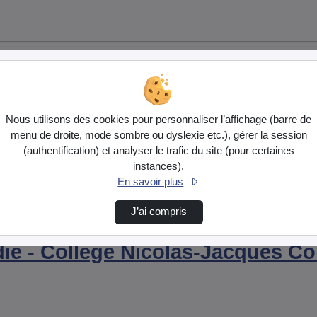
Nous utilisons des cookies pour personnaliser l’affichage (barre de
menu de droite, mode sombre ou dyslexie etc.), gérer la session
(authentification) et analyser le trafic du site (pour certaines
instances).
En savoir plus
J’ai compris
ub théâtre
Danse Du Spectacle Andie , Cap Ou Pas Cap !.…
e - Collège Nicolas-Jacques Co