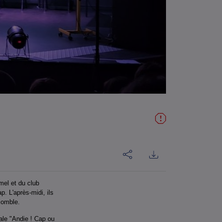
mel et du club
. L'après-midi, ils
comble.
nale "Andie ! Cap ou