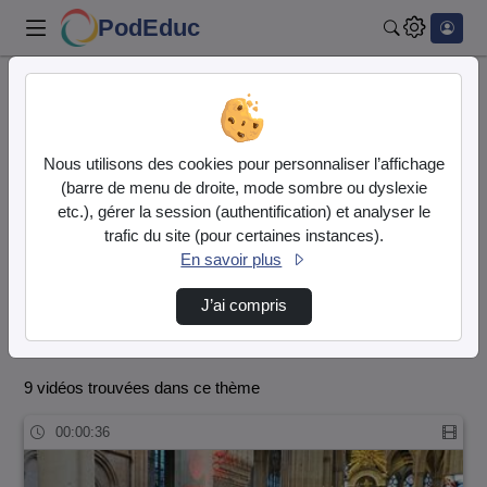
PodEduc
Rechercher
Accueil
Normandie - Collège Nicolas-Jacques Conté - Sées
Nous utilisons des cookies pour personnaliser l’affichage
Club théâtre
(barre de menu de droite, mode sombre ou dyslexie
Normandie - Collège Nicolas-
etc.), gérer la session (authentification) et analyser le
trafic du site (pour certaines instances).
Jacques Conté - Sées
Vidéo
En savoir plus
Audio
J’ai compris
Club théâtre
9 vidéos trouvées dans ce thème
00:00:36