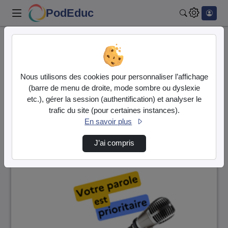
PodEduc
Rechercher
Accueil
Vidéos
19 vidéos trouvées
Nous utilisons des cookies pour personnaliser l’affichage
(barre de menu de droite, mode sombre ou dyslexie
Audio
Vidéo
etc.), gérer la session (authentification) et analyser le
trafic du site (pour certaines instances).
Direction de tri
↘
Tri
En savoir plus
J’ai compris
00:38:50