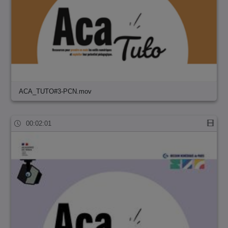
ACA_TUTO#3-PCN.mov
00:02:01