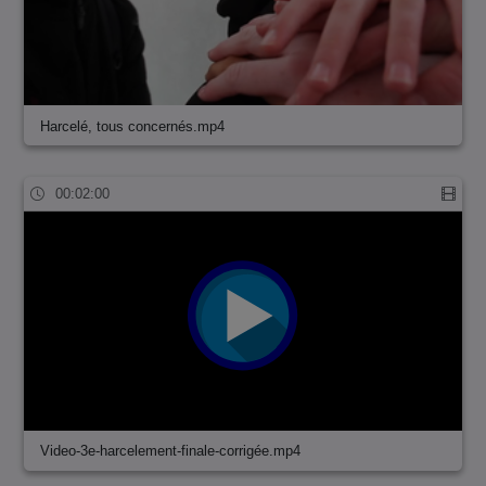
Harcelé, tous concernés.mp4
00:02:00
Video-3e-harcelement-finale-corrigée.mp4