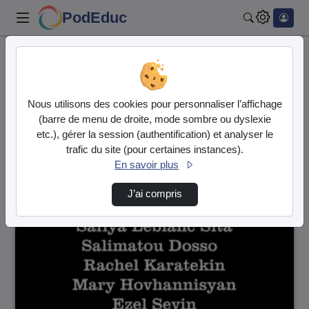
PodEduc
Rechercher
Accueil
Vidéos
20 vidéos trouvées
Nous utilisons des cookies pour personnaliser l’affichage
(barre de menu de droite, mode sombre ou dyslexie
Audio
Vidéo
etc.), gérer la session (authentification) et analyser le
trafic du site (pour certaines instances).
Direction de tri
↘
Tri
En savoir plus
J’ai compris
00:06:06