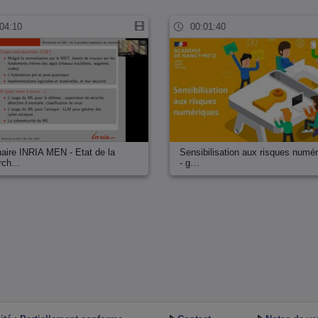
04:10
00:01:40
aire INRIA MEN - Etat de la
Sensibilisation aux risques numé
erch…
- g…