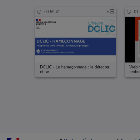
00:59:41
01:
DCLIC - Le hameçonnage : le détecter
Webin
et se…
rech