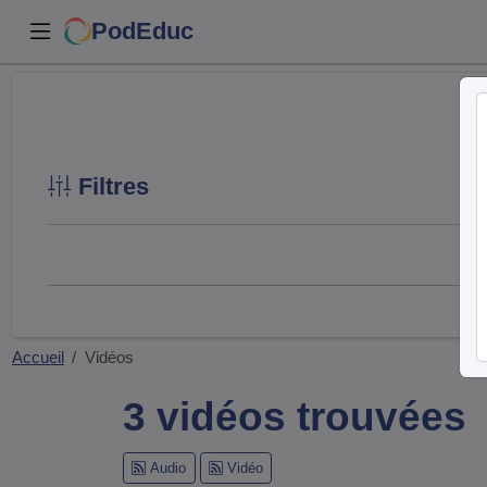
PodEduc
Filtres
Accueil
Vidéos
3 vidéos trouvées
Audio
Vidéo