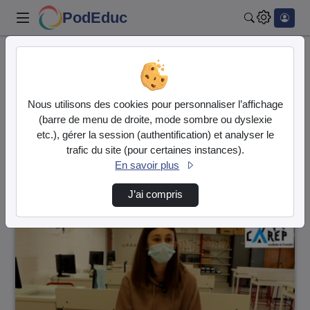
PodEduc
Rechercher
Accueil
Vidéos
1 vidéo trouvée
Nous utilisons des cookies pour personnaliser l’affichage
(barre de menu de droite, mode sombre ou dyslexie
Audio
Vidéo
etc.), gérer la session (authentification) et analyser le
trafic du site (pour certaines instances).
Direction de tri
↘
Tri
En savoir plus
J’ai compris
00:03:24