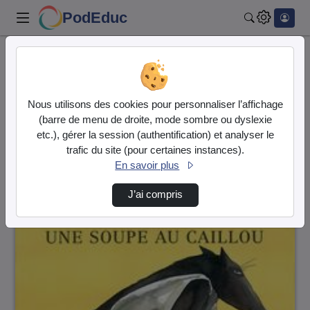
PodEduc
Rechercher
Accueil
Vidéos
199 vidéos trouvées
Nous utilisons des cookies pour personnaliser l’affichage
(barre de menu de droite, mode sombre ou dyslexie
Audio
Vidéo
etc.), gérer la session (authentification) et analyser le
trafic du site (pour certaines instances).
Direction de tri
↘
Tri
En savoir plus
J’ai compris
00:01:27