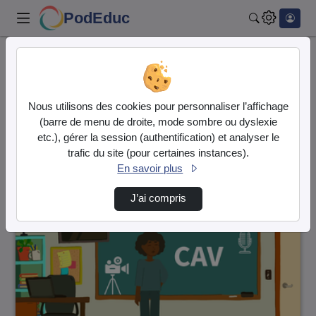
PodEduc
Rechercher
Accueil
Vidéos
25 vidéos trouvées
Nous utilisons des cookies pour personnaliser l’affichage
(barre de menu de droite, mode sombre ou dyslexie
Audio
Vidéo
etc.), gérer la session (authentification) et analyser le
trafic du site (pour certaines instances).
Direction de tri
↘
Tri
En savoir plus
J’ai compris
00:00:27