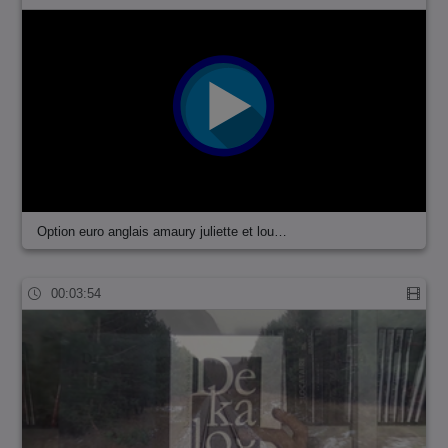
Option euro anglais amaury juliette et lou…
00:03:54