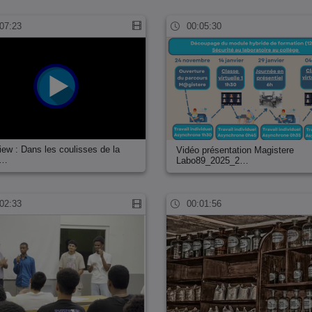
07:23
00:05:30
view : Dans les coulisses de la
Vidéo présentation Magistere
e…
Labo89_2025_2…
02:33
00:01:56