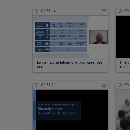
01:51:14
00:
La démarche laboratoire pour créer des
Inter
com…
rech
00:31:21
00: