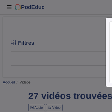
PodEduc
Filtres
Accueil
Vidéos
27 vidéos trouvée
Audio
Vidéo