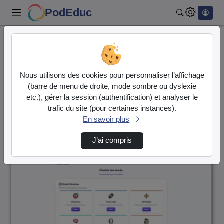
PodEduc
Rechercher
Accueil
Vidéos
4 vidéos trouvées
Nous utilisons des cookies pour personnaliser l’affichage
(barre de menu de droite, mode sombre ou dyslexie
Audio
Vidéo
etc.), gérer la session (authentification) et analyser le
trafic du site (pour certaines instances).
Direction de tri
↘
Tri
En savoir plus
J’ai compris
00:12:31