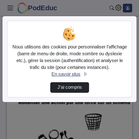
PodEduc
Rechercher
Accueil
Vidéos
10 vidéos trouvées
Nous utilisons des cookies pour personnaliser l’affichage
(barre de menu de droite, mode sombre ou dyslexie
Audio
Vidéo
etc.), gérer la session (authentification) et analyser le
trafic du site (pour certaines instances).
Direction de tri
↘
Tri
En savoir plus
J’ai compris
00:02:04