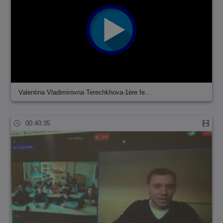
Valentina Vladimirovna Terechkhova-1ère fe…
00:40:35