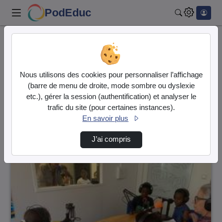
PodEduc
Rechercher
Accueil
Vidéos
36 vidéos trouvées
Nous utilisons des cookies pour personnaliser l’affichage
(barre de menu de droite, mode sombre ou dyslexie
Audio
Vidéo
etc.), gérer la session (authentification) et analyser le
trafic du site (pour certaines instances).
Direction de tri
↘
Tri
En savoir plus
J’ai compris
00:09:29