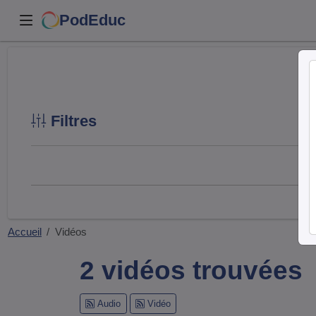
PodEduc
Filtres
Accueil
Vidéos
2 vidéos trouvées
Audio
Vidéo