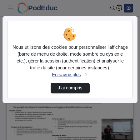
PodEduc
Rechercher
Accueil
Vidéos
19 vidéos trouvées
Nous utilisons des cookies pour personnaliser l’affichage
(barre de menu de droite, mode sombre ou dyslexie
Audio
Vidéo
etc.), gérer la session (authentification) et analyser le
trafic du site (pour certaines instances).
Direction de tri
↘
Tri
En savoir plus
J’ai compris
00:15:14