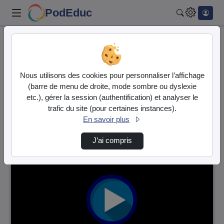
PodEduc
Rechercher
Accueil
Vidéos
54 vidéos trouvées
Nous utilisons des cookies pour personnaliser l’affichage
(barre de menu de droite, mode sombre ou dyslexie
Audio
Vidéo
etc.), gérer la session (authentification) et analyser le
trafic du site (pour certaines instances).
Direction de tri
↘
Tri
En savoir plus
J’ai compris
00:03:40