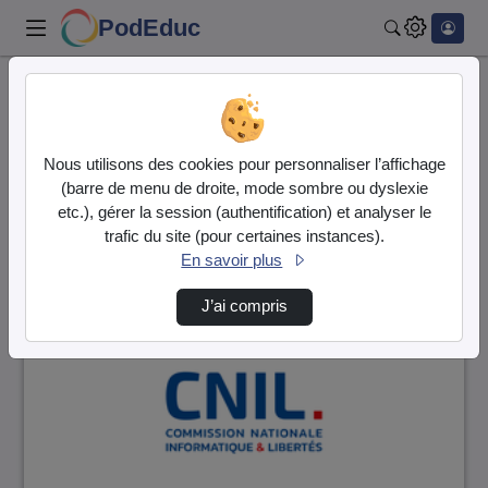
PodEduc
Rechercher
Accueil
Vidéos
1 vidéo trouvée
Nous utilisons des cookies pour personnaliser l’affichage
(barre de menu de droite, mode sombre ou dyslexie
Audio
Vidéo
etc.), gérer la session (authentification) et analyser le
trafic du site (pour certaines instances).
Direction de tri
↘
Tri
En savoir plus
J’ai compris
00:06:27