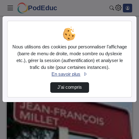
PodEduc
Rechercher
Accueil
Vidéos
65 vidéos trouvées
Nous utilisons des cookies pour personnaliser l’affichage
(barre de menu de droite, mode sombre ou dyslexie
Audio
Vidéo
etc.), gérer la session (authentification) et analyser le
trafic du site (pour certaines instances).
Direction de tri
↘
Tri
En savoir plus
J’ai compris
00:01:54