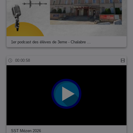
1er podcast des élèves de 3eme - Chalabre …
00:00:58
SST Mézen 2026