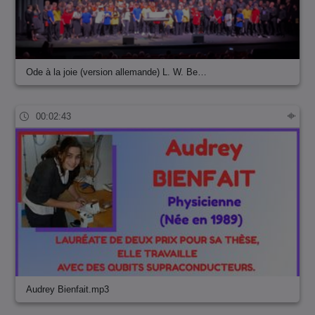
Ode à la joie (version allemande) L. W. Be…
00:02:43
Audrey Bienfait.mp3