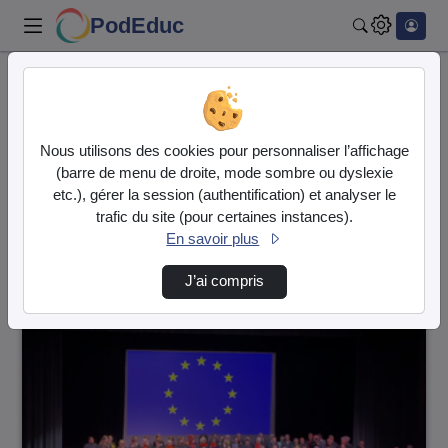
PodEduc
Rechercher
Accueil
Vidéos
63 vidéos trouvées
Nous utilisons des cookies pour personnaliser l’affichage
(barre de menu de droite, mode sombre ou dyslexie
Audio
Vidéo
etc.), gérer la session (authentification) et analyser le
trafic du site (pour certaines instances).
Direction de tri
↘
Tri
En savoir plus
J’ai compris
00:01:17