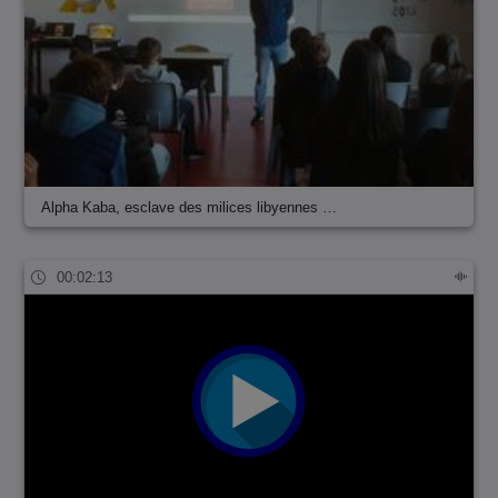
Alpha Kaba, esclave des milices libyennes …
00:02:13