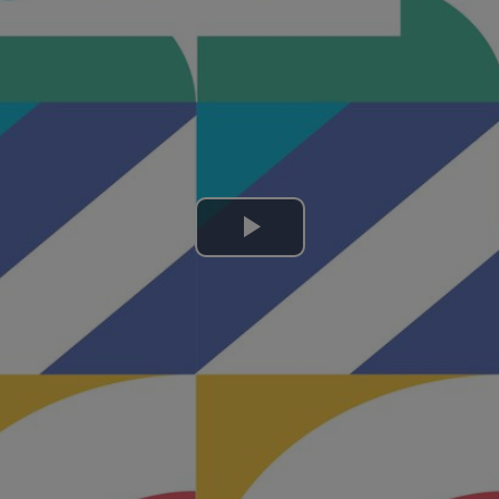
Lire
la
vidéo