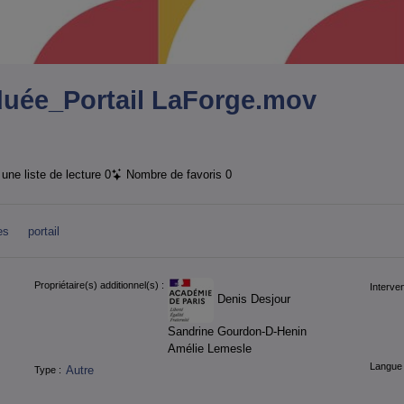
duée_Portail LaForge.mov
une liste de lecture
0
Nombre de favoris
0
es
portail
Propriétaire(s) additionnel(s) :
Interven
Denis Desjour
Sandrine Gourdon-D-Henin
Amélie Lemesle
Langue 
Autre
Type :