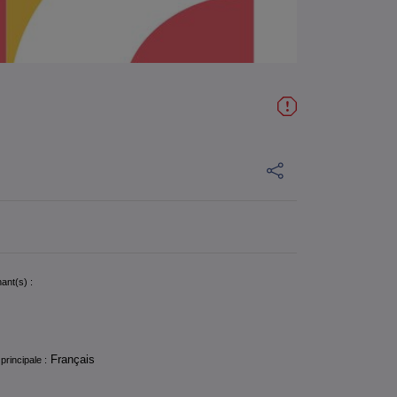
ant(s) :
Français
principale :