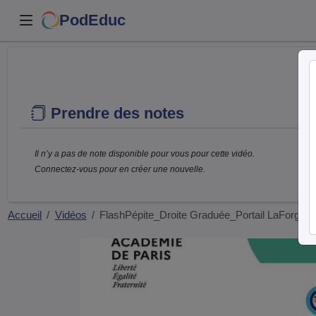
PodEduc
Prendre des notes
Il n’y a pas de note disponible pour vous pour cette vidéo.
Connectez-vous pour en créer une nouvelle.
Accueil
Vidéos
FlashPépite_Droite Graduée_Portail LaForge