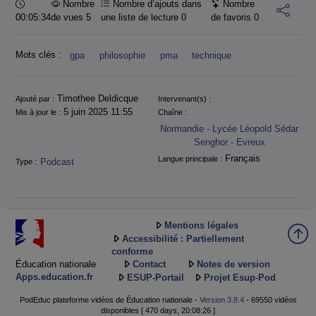
Durée :
Nombre
Nombre d’ajouts dans
Nombre
00:05:34
de vues 5
une liste de lecture
0
de favoris
0
Mots clés :
gpa
philosophie
pma
technique
Informations
Timothee Deldicque
Ajouté par :
Intervenant(s) :
5 juin 2025 11:55
Mis à jour le :
Chaîne :
Normandie - Lycée Léopold Sédar
Senghor - Evreux
Français
Langue principale :
Podcast
Type :
Mentions légales
Accessibilité : Partiellement
conforme
Éducation nationale
Contact
Notes de version
Apps.education.fr
ESUP-Portail
Projet Esup-Pod
PodEduc plateforme vidéos de Éducation nationale -
Version 3.8.4
- 69550 vidéos
disponibles [ 470 days, 20:08:26 ]