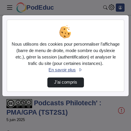
PodEduc
Rechercher
Accueil
Vidéos
Podcasts Philotech' : PMA/GPA (TST2S1)
Nous utilisons des cookies pour personnaliser l’affichage
(barre de menu de droite, mode sombre ou dyslexie
etc.), gérer la session (authentification) et analyser le
trafic du site (pour certaines instances).
En savoir plus
J’ai compris
Temps
00:00:000
/
Durée
05:34:941
Chargé
:
Lecture
Sourdine
Image
Plein
39.94%
dans
écran
l'image
actuel
Podcasts Philotech' :
PMA/GPA (TST2S1)
5 juin 2025