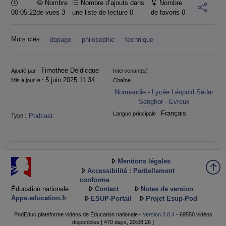
Durée :
Nombre
Nombre d’ajouts dans
Nombre
00:05:22
de vues 3
une liste de lecture
0
de favoris
0
Mots clés :
dopage
philosophie
technique
Informations
Timothee Deldicque
Ajouté par :
Intervenant(s) :
5 juin 2025 11:34
Mis à jour le :
Chaîne :
Normandie - Lycée Léopold Sédar
Senghor - Evreux
Français
Langue principale :
Podcast
Type :
Mentions légales
Accessibilité : Partiellement
conforme
Éducation nationale
Contact
Notes de version
Apps.education.fr
ESUP-Portail
Projet Esup-Pod
PodEduc plateforme vidéos de Éducation nationale -
Version 3.8.4
- 69550 vidéos
disponibles [ 470 days, 20:08:26 ]