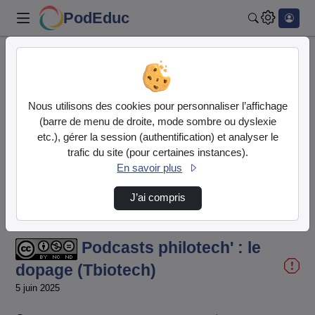
PodEduc
Rechercher
Accueil
Vidéos
Podcasts philotech' : le dopage (Tbiotech)
Nous utilisons des cookies pour personnaliser l’affichage
(barre de menu de droite, mode sombre ou dyslexie
etc.), gérer la session (authentification) et analyser le
trafic du site (pour certaines instances).
En savoir plus
J’ai compris
Temps
00:00:000
/
Durée
05:22:611
Chargé
:
Lecture
Sourdine
Image
Plein
100.00%
dans
écran
l'image
actuel
Podcasts philotech' : le
dopage (Tbiotech)
5 juin 2025