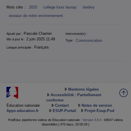
Mots clés :
2025
college louis launay
landivy
oiseaux de notre environnement
Informations
Pascale Charrier
Ajouté par :
Intervenant(s) :
2 juin 2025 11:49
Mis à jour le :
Communication
Type :
Français
Langue principale :
Mentions légales
Accessibilité : Partiellement
conforme
Éducation nationale
Contact
Notes de version
Apps.education.fr
ESUP-Portail
Projet Esup-Pod
PodEduc plateforme vidéos de Éducation nationale -
Version 3.8.4
- 69547 vidéos
disponibles [ 470 days, 20:00:29 ]