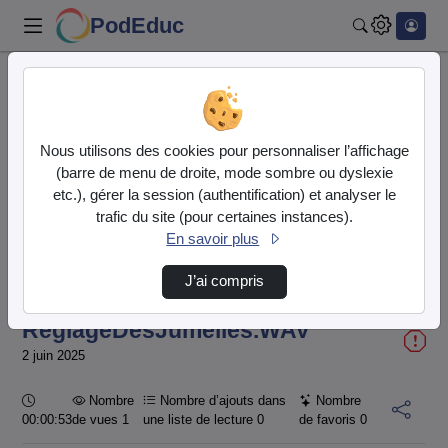
PodEduc
Rechercher
Accueil
Vidéos
RéglageDesJumelles.WAV
Nous utilisons des cookies pour personnaliser l’affichage
(barre de menu de droite, mode sombre ou dyslexie
etc.), gérer la session (authentification) et analyser le
trafic du site (pour certaines instances).
En savoir plus
Temps
00:00:000
/
Durée
00:53:648
J’ai compris
Chargé
:
Lecture
Sourdine
Image
Plein
100.00%
dans
écran
l'image
actuel
RéglageDesJumelles.WAV
2 juin 2025
Durée :
Nombre
Nombre d’ajouts dans
Nombre
00:00:53
de vues 1
une liste de lecture
0
de favoris
0