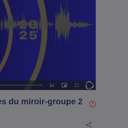
1x
Vitesse
Image
Plein
de
dans
écran
lecture
l'image
es du miroir-groupe 2