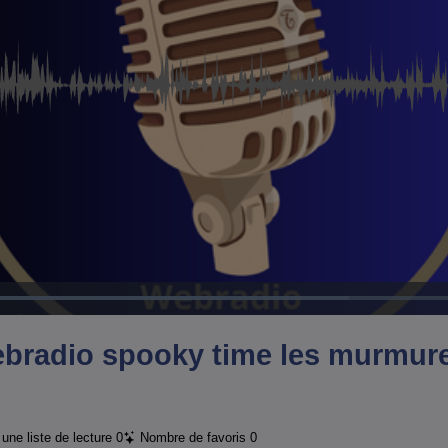
Chargé
:
100.00%
webradio spooky time les murmur
une liste de lecture
0
Nombre de favoris
0