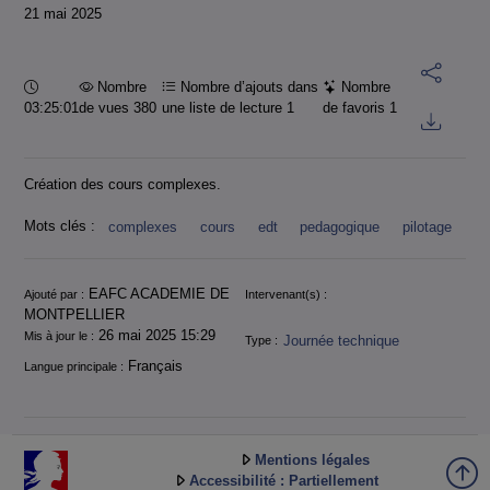
21 mai 2025
Durée :
Nombre
Nombre d’ajouts dans
Nombre
03:25:01
de vues 380
une liste de lecture
1
de favoris
1
Création des cours complexes.
Mots clés :
complexes
cours
edt
pedagogique
pilotage
Informations
EAFC ACADEMIE DE
Ajouté par :
Intervenant(s) :
MONTPELLIER
26 mai 2025 15:29
Mis à jour le :
Journée technique
Type :
Français
Langue principale :
Mentions légales
Accessibilité : Partiellement