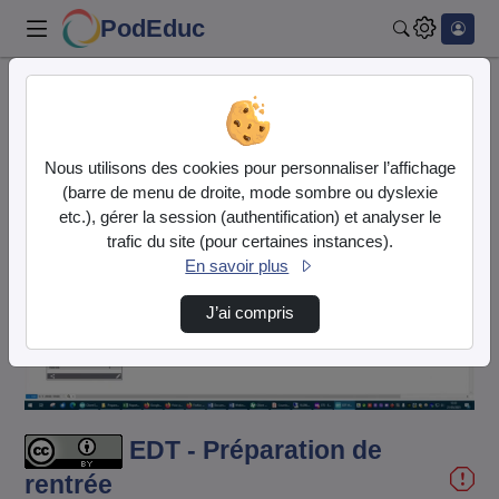
PodEduc
Rechercher
Accueil
Vidéos
EDT - Préparation de rentrée
Nous utilisons des cookies pour personnaliser l’affichage
(barre de menu de droite, mode sombre ou dyslexie
etc.), gérer la session (authentification) et analyser le
trafic du site (pour certaines instances).
En savoir plus
Lire
J’ai compris
la
vidéo
EDT - Préparation de
rentrée