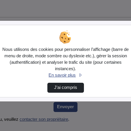
Nous utilisons des cookies pour personnaliser l’affichage (barre de
menu de droite, mode sombre ou dyslexie etc.), gérer la session
(authentification) et analyser le trafic du site (pour certaines
instances).
En savoir plus
ez le fournir et cliquez sur envoyer.
J’ai compris
Envoyer
, veuillez
contacter son propriétaire
.