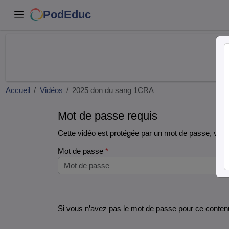
PodEduc
Accueil
Vidéos
2025 don du sang 1CRA
Mot de passe requis
Cette vidéo est protégée par un mot de passe, veuill
Mot de passe
*
Si vous n’avez pas le mot de passe pour ce contenu