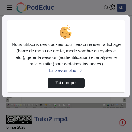
PodEduc
Rechercher
Accueil
Vidéos
Tuto2.mp4
Nous utilisons des cookies pour personnaliser l’affichage
(barre de menu de droite, mode sombre ou dyslexie
etc.), gérer la session (authentification) et analyser le
trafic du site (pour certaines instances).
En savoir plus
Lire
J’ai compris
la
vidéo
Tuto2.mp4
5 mai 2025