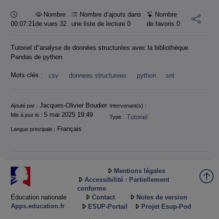
Durée :
Nombre
Nombre d’ajouts dans
Nombre
00:07:21
de vues 32
une liste de lecture
0
de favoris
0
Tutoriel d"analyse de données structurées avec la bibliothèque
Pandas de python.
Mots clés :
csv
donnees structurees
python
snt
Informations
Jacques-Olivier Boudier
Ajouté par :
Intervenant(s) :
5 mai 2025 19:49
Mis à jour le :
Tutoriel
Type :
Français
Langue principale :
Mentions légales
Accessibilité : Partiellement
conforme
Éducation nationale
Contact
Notes de version
Apps.education.fr
ESUP-Portail
Projet Esup-Pod