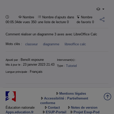
Durée :
Nombre
Nombre d’ajouts dans
Nombre
00:05:34
de vues 350
une liste de lecture
0
de favoris
0
Comment réaliser un diagramme 3 axes avec LibreOffice Calc
Mots clés :
classeur
diagramme
libreoffice calc
Informations
Benoît espoune
Ajouté par :
Intervenant(s) :
23 janvier 2023 21:43
Mis à jour le :
Tutoriel
Type :
Français
Langue principale :
Mentions légales
Accessibilité : Partiellement
conforme
Éducation nationale
Contact
Notes de version
Apps.education.fr
ESUP-Portail
Projet Esup-Pod