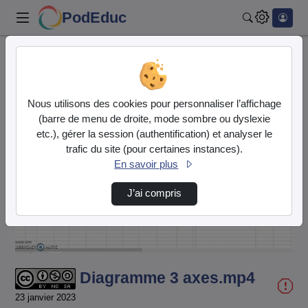
PodEduc
Rechercher
Accueil
Vidéos
Diagramme 3 axes.mp4
Nous utilisons des cookies pour personnaliser l’affichage
(barre de menu de droite, mode sombre ou dyslexie
etc.), gérer la session (authentification) et analyser le
trafic du site (pour certaines instances).
En savoir plus
Lire
J’ai compris
la
vidéo
Diagramme 3 axes.mp4
23 janvier 2023