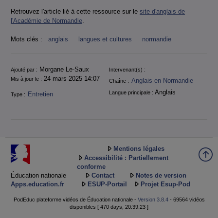
Retrouvez l'article lié à cette ressource sur le
site d'anglais de
l'Académie de Normandie
.
Mots clés :
anglais
langues et cultures
normandie
Informations
Morgane Le-Saux
Ajouté par :
Intervenant(s) :
24 mars 2025 14:07
Mis à jour le :
Anglais en Normandie
Chaîne :
Anglais
Langue principale :
Entretien
Type :
Mentions légales
Accessibilité : Partiellement
conforme
Éducation nationale
Contact
Notes de version
Apps.education.fr
ESUP-Portail
Projet Esup-Pod
PodEduc plateforme vidéos de Éducation nationale -
Version 3.8.4
- 69564 vidéos
disponibles [ 470 days, 20:39:23 ]