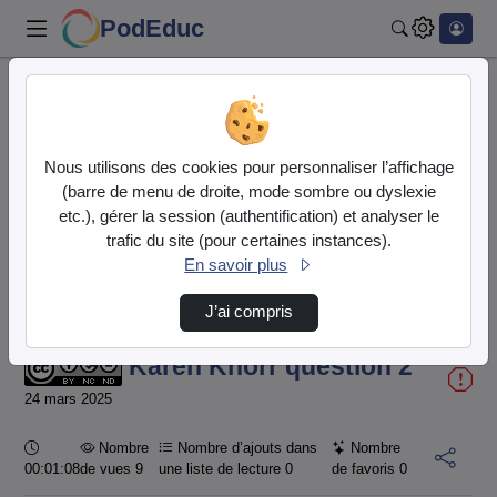
PodEduc
Rechercher
Accueil
Vidéos
Karen Knorr question 2
Nous utilisons des cookies pour personnaliser l’affichage
(barre de menu de droite, mode sombre ou dyslexie
etc.), gérer la session (authentification) et analyser le
trafic du site (pour certaines instances).
En savoir plus
Temps
00:00:000
/
Durée
01:08:807
J’ai compris
Chargé
:
Lecture
Sourdine
Image
Plein
100.00%
dans
écran
l'image
actuel
Karen Knorr question 2
24 mars 2025
Durée :
Nombre
Nombre d’ajouts dans
Nombre
00:01:08
de vues 9
une liste de lecture
0
de favoris
0