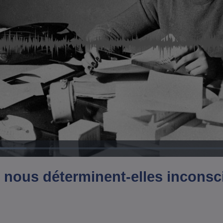
Chargé
:
10.19%
 nous déterminent-elles inconsc
?