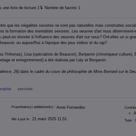
 une liste de lecture
1
Nombre de favoris
1
tre que les inégalités sexistes ne sont pas naturelles mais construites socia
 dans la formation des mentalités sexistes. Les oeuvres d'art nous déterminent-
eut-on résister à l'influence des oeuvres d'art sur nous? Ont-elles un si gra
eauvoir, ou aujourd'hui à l'époque des jeux vidéos et du rap?
z l'Infomas), Lisa (spécialiste de Beauvoir), Benjamin (chroniqueur culture),
ontage et enregistrement) a été réalisée par Laly et Benjamin.
alence, 26) dans le cadre du cours de philosophie de Mme Bernard sur le D
osophie
sexisme
Propriétaire(s) additionnel(s) :
Anne Fernandez
Contribu
A
21 mars 2025 11:51
Mis à jour le :
Type :