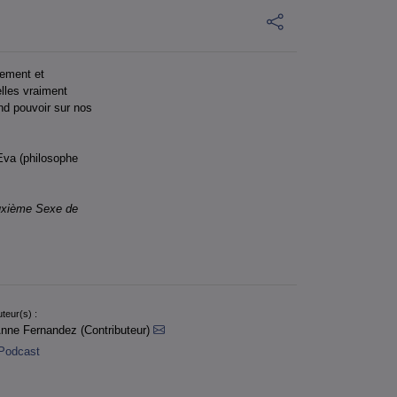
lement et
elles vraiment
nd pouvoir sur nos
 Eva (philosophe
euxième Sexe de
teur(s) :
nne Fernandez (Contributeur)
Podcast