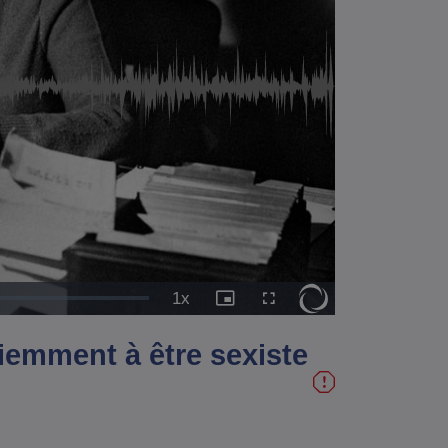
1x
Vitesse
Image
Plein
de
dans
écran
lecture
l'image
iemment à être sexiste