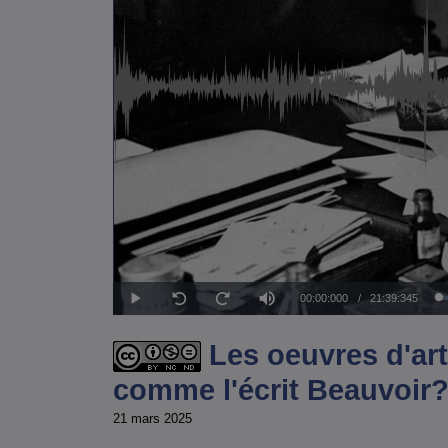
Temps
00:00:000
/
Durée
21:39:345
Lecture
Sourdine
Seek
Seek
back
forward
10
10
actuel
seconds
seconds
Les oeuvres d'art
comme l'écrit Beauvoir
21 mars 2025