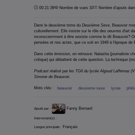
Durée :
00:21:39
Nombre de vues 10
Nombre d’ajouts dans
Dans le deuxième tome du
Deuxième Sexe
, Beauvoir mon
culturellement. Elle insiste sur le rôle des oeuvres d'art
inconsciemment à être sexiste comme le dit Beauvoir? Ou p
pensées et nos actes, que ce soit en 1949 à l'époque de B
Dans cette émission, on retrouve: Natasha (journaliste che
critique) qui débattent de cette question. La technique (m
Podcast réalisé par les TG6 du lycée Algoud Laffemas (V
Simone de Beauvoir.
Mots clés :
beauvoir
deuxieme sexe
lycee
phil
Informations
Fanny Bernard
Ajouté par :
Intervenant(s) :
Français
Langue principale :