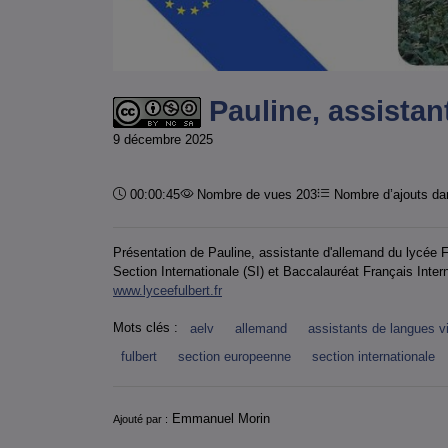
Pauline, assistan
9 décembre 2025
Durée :
00:00:45
Nombre de vues 203
Nombre d’ajouts dan
Présentation de Pauline, assistante d'allemand du lycée 
Section Internationale (SI) et Baccalauréat Français Intern
www.lyceefulbert.fr
Mots clés :
aelv
allemand
assistants de langues v
fulbert
section europeenne
section internationale
Informations
Emmanuel Morin
Ajouté par :