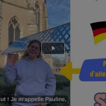
Lire
la
vidéo