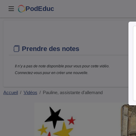
PodEduc
Prendre des notes
Il n’y a pas de note disponible pour vous pour cette vidéo.
Connectez-vous pour en créer une nouvelle.
Accueil
Vidéos
Pauline, assistante d'allemand