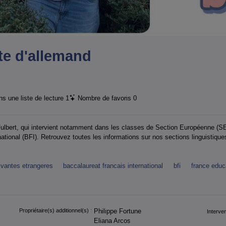
te d'allemand
s une liste de lecture
1
Nombre de favoris
0
Fulbert, qui intervient notamment dans les classes de Section Européenne (
ational (BFI). Retrouvez toutes les informations sur nos sections linguistiques
ivantes etrangeres
baccalaureat francais international
bfi
france educa
Propriétaire(s) additionnel(s) :
Philippe Fortune
Interven
Eliana Arcos