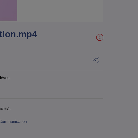
ation.mp4
élèves.
ant(s) :
Communication