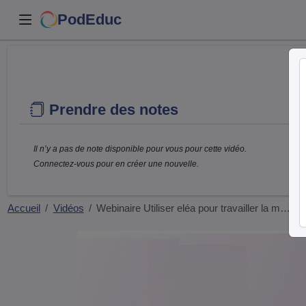
PodEduc
Prendre des notes
Il n’y a pas de note disponible pour vous pour cette vidéo.
Connectez-vous pour en créer une nouvelle.
Accueil
Vidéos
Webinaire Utiliser eléa pour travailler la m…