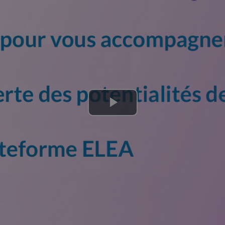
Lire
la
vidéo