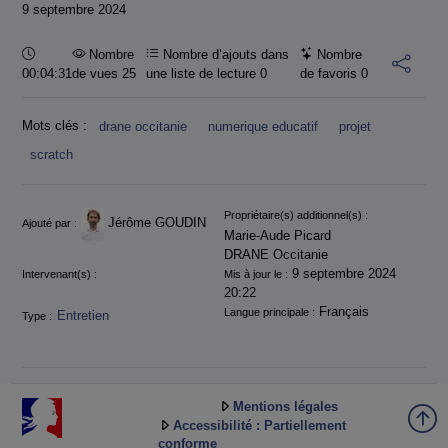
9 septembre 2024
Durée :
Nombre
Nombre d’ajouts dans
Nombre
00:04:31
de vues 25
une liste de lecture
0
de favoris
0
Mots clés :
drane occitanie
numerique educatif
projet
scratch
Informations
Propriétaire(s) additionnel(s) :
Jérôme GOUDIN
Ajouté par :
Marie-Aude Picard
DRANE Occitanie
9 septembre 2024
Intervenant(s) :
Mis à jour le :
20:22
Français
Langue principale :
Entretien
Type :
Mentions légales
Accessibilité : Partiellement
conforme