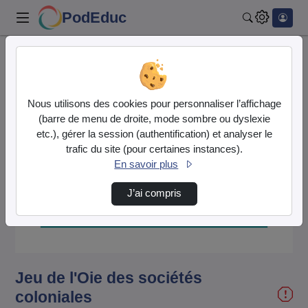
PodEduc
Rechercher
Accueil
Vidéos
Jeu de l'Oie des sociétés coloniales
Nous utilisons des cookies pour personnaliser l’affichage
(barre de menu de droite, mode sombre ou dyslexie
etc.), gérer la session (authentification) et analyser le
trafic du site (pour certaines instances).
En savoir plus
Lire
J’ai compris
la
vidéo
Jeu de l'Oie des sociétés
coloniales